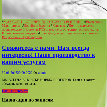
#
MyCOLORIT - ОТ ИДЕИ ДО ГОТОВОГО РЕШЕНИЯ.
#
Выставки и
Мероприятия
#
Дизайн и Верстка
#
Контакты
#
Полиграфическое
производство
#
Промо- и POS-материалы
#
Сувенирная продукция.
Корпоративные подарки
#
Трансфер для декорирования
#
Упаковка.
Разработка и Производство
Свяжитесь с нами. Нам всегда
интересно! Наше производство к
вашим услугам
30.06.2016
20.09.2022
От
admin
МЫ ВСЕГДА В ПОИСКЕ НОВЫХ ПРОЕКТОВ. Если вы хотите
обсудить какой-то заказ,
Полный просмотр
Навигация по записям