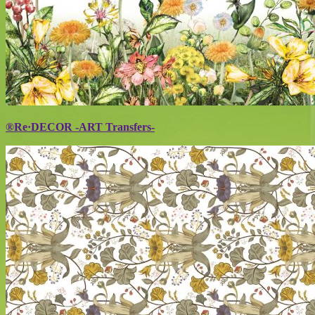
®Re·DECOR -ART Transfers-