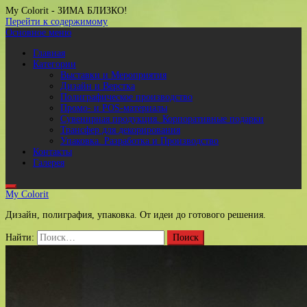
My Colorit
- ЗИМА БЛИЗКО!
Перейти к содержимому
Основное меню
Главная
Категории
Выставки и Мероприятия
Дизайн и Верстка
Полиграфическое производство
Промо- и POS-материалы
Сувенирная продукция. Корпоративные подарки
Трансфер для декорирования
Упаковка. Разработка и Производство
Контакты
Галерея
My Colorit
Дизайн, полиграфия, упаковка. От идеи до готового решения.
Найти: