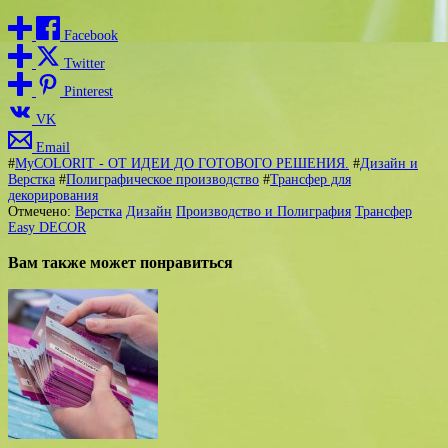
Facebook
Twitter
Pinterest
VK
Email
#
MyCOLORIT - ОТ ИДЕИ ДО ГОТОВОГО РЕШЕНИЯ.
#
Дизайн и
Верстка
#
Полиграфическое производство
#
Трансфер для
декорирования
Отмечено:
Верстка
Дизайн
Производство и Полиграфия
Трансфер
Easy DECOR
Вам также может понравиться