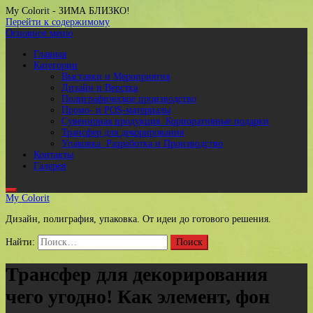
My Colorit
- ЗИМА БЛИЗКО!
Перейти к содержимому
Основное меню
Главная
Категории
Выставки и Мероприятия
Дизайн и Верстка
Полиграфическое производство
Промо- и POS-материалы
Сувенирная продукция. Корпоративные подарки
Трансфер для декорирования
Упаковка. Разработка и Производство
Контакты
Галерея
My Colorit
Дизайн, полиграфия, упаковка. От идеи до готового решения.
Найти:
Трансфер для декорирования
чего угодно! Как элемент, фон