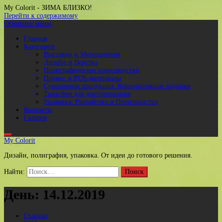
My Colorit
- ЗИМА БЛИЗКО!
Перейти к содержимому
Основное меню
Главная
Категории
Выставки и Мероприятия
Дизайн и Верстка
Полиграфическое производство
Промо- и POS-материалы
Сувенирная продукция. Корпоративные подарки
Трансфер для декорирования
Упаковка. Разработка и Производство
Контакты
Галерея
My Colorit
Дизайн, полиграфия, упаковка. От идеи до готового решения.
Найти:
День:
14.12.2019
Главная