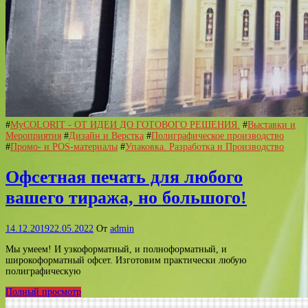
#
MyCOLORIT - ОТ ИДЕИ ДО ГОТОВОГО РЕШЕНИЯ.
#
Выставки и
Мероприятия
#
Дизайн и Верстка
#
Полиграфическое производство
#
Промо- и POS-материалы
#
Упаковка. Разработка и Производство
Офсетная печать для любого
вашего тиража, но большого!
14.12.2019
22.05.2022
От
admin
Мы умеем! И узкоформатный, и полноформатный, и
широкоформатный офсет. Изготовим практически любую
полиграфическую
Полный просмотр