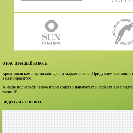
О НАС И НАШЕЙ РАБОТЕ
Креативная команда дизайнеров и маркетологов. Придумаем как воплот
вам понравится.
А наше полиграфическое производство напечатает и соберет все прид
эмоций!
ВИДЕО - MY COLORIT