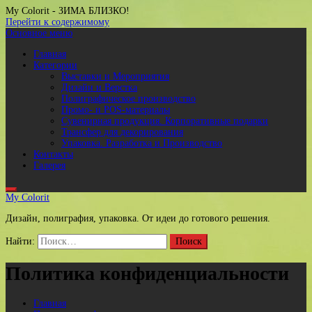
My Colorit
- ЗИМА БЛИЗКО!
Перейти к содержимому
Основное меню
Главная
Категории
Выставки и Мероприятия
Дизайн и Верстка
Полиграфическое производство
Промо- и POS-материалы
Сувенирная продукция. Корпоративные подарки
Трансфер для декорирования
Упаковка. Разработка и Производство
Контакты
Галерея
My Colorit
Дизайн, полиграфия, упаковка. От идеи до готового решения.
Найти:
Политика конфиденциальности
Главная