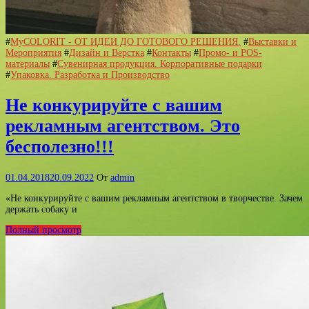
#
MyCOLORIT - ОТ ИДЕИ ДО ГОТОВОГО РЕШЕНИЯ.
#
Выставки и
Мероприятия
#
Дизайн и Верстка
#
Контакты
#
Промо- и POS-
материалы
#
Сувенирная продукция. Корпоративные подарки
#
Упаковка. Разработка и Производство
Не конкурируйте с вашим
рекламным агентством. Это
бесполезно!!!
01.04.2018
20.09.2022
От
admin
«Не конкурируйте с вашим рекламным агентством в творчестве. Зачем
держать собаку и
Полный просмотр