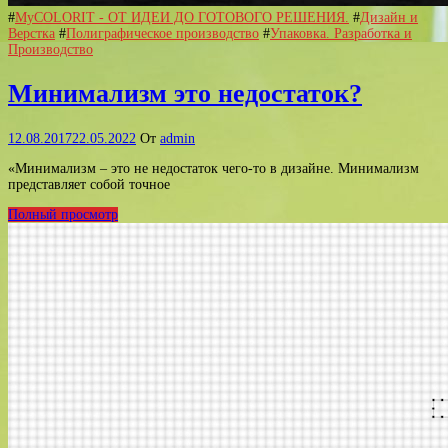
#
MyCOLORIT - ОТ ИДЕИ ДО ГОТОВОГО РЕШЕНИЯ.
#
Дизайн и
Верстка
#
Полиграфическое производство
#
Упаковка. Разработка и
Производство
Минимализм это недостаток?
12.08.2017
22.05.2022
От
admin
«Минимализм – это не недостаток чего-то в дизайне. Минимализм
представляет собой точное
Полный просмотр