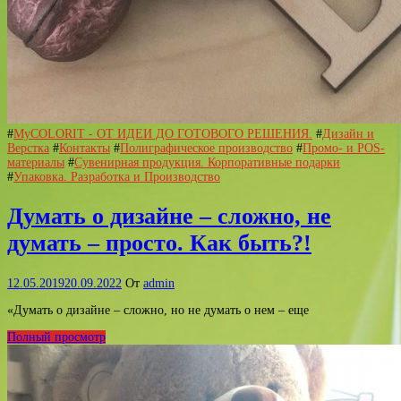
#
MyCOLORIT - ОТ ИДЕИ ДО ГОТОВОГО РЕШЕНИЯ.
#
Дизайн и
Верстка
#
Контакты
#
Полиграфическое производство
#
Промо- и POS-
материалы
#
Сувенирная продукция. Корпоративные подарки
#
Упаковка. Разработка и Производство
Думать о дизайне – сложно, не
думать – просто. Как быть?!
12.05.2019
20.09.2022
От
admin
«Думать о дизайне – сложно, но не думать о нем – еще
Полный просмотр