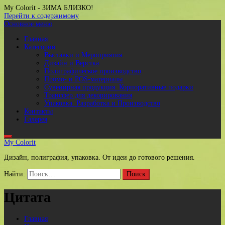
My Colorit
- ЗИМА БЛИЗКО!
Перейти к содержимому
Основное меню
Главная
Категории
Выставки и Мероприятия
Дизайн и Верстка
Полиграфическое производство
Промо- и POS-материалы
Сувенирная продукция. Корпоративные подарки
Трансфер для декорирования
Упаковка. Разработка и Производство
Контакты
Галерея
My Colorit
Дизайн, полиграфия, упаковка. От идеи до готового решения.
Найти:
Цитата
Главная